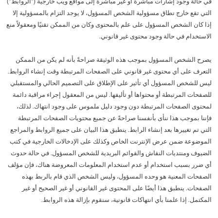
في حالة وجود إشارات مباشرة أو غير مباشرة إلى مواقع ويب خارجية ("الروابط")
التي تقع خارج نطاق مسؤولية الشخص المسؤول، لا يوجد التزام بالمسؤولية إلا
إذا كان الشخص المسؤول على علم بالمحتوى وكان من الممكن تقنيًا ومعقولاً منع
الاستخدام في حالة وجود محتوى غير قانوني.
يصرح الشخص المسؤول بموجب هذه الوثيقة صراحةً بأنه لم يكن من الممكن
التعرف على أي محتوى غير قانوني على الصفحات المرتبطة وقت إنشاء الروابط.
ليس للشخص المسؤول أي تأثير على الإطلاق على التصميم الحالي والمستقبلي
للصفحات المرتبطة أو محتواها أو تأليفها. ليس من المعقول إجراء مراقبة دائمة
لمحتوى الصفحات المرتبطة دون وجود دليل ملموس على وجود انتهاك. لذلك،
فإننا بموجب هذا ننأى بأنفسنا صراحةً عن جميع محتويات الصفحات المرتبطة
التي تم تغييرها بعد إنشاء الرابط. ينطبق هذا البيان على جميع الروابط والمراجع
الموضوعة ضمن عرض الإنترنت الخاص وكذلك على الإدخالات الخارجية في كتب
الضيوف ومنتديات النقاش والقوائم البريدية للشخص المسؤول. في حالة حدوث
أي ضرر بسبب استخدام أو عدم استخدام المعلومات المعروضة هناك، فإن مؤلف
الصفحات المعنية هو وحده المسؤول، وليس الشخص الذي قام بالربط بهذه
الصفحات. ينطبق هذا أيضًا على المحتوى غير القانوني أو غير الصحيح أو غير
المكتمل. إذا علمنا بأي انتهاكات قانونية، سنقوم بإزالة هذه الروابط.