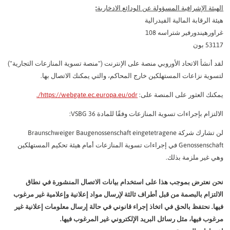
الهيئة الإشرافية المسؤولة عن الودائع الادخارية
:
هيئة الرقابة المالية الفيدرالية
غراورهيندورفير شتراسه 108
53117 بون
لقد أنشأ الاتحاد الأوروبي منصة على الإنترنت ("منصة تسوية المنازعات التجارية")
لتسوية نزاعات المستهلكين خارج المحاكم، والتي يمكنك الاتصال بها.
يمكنك العثور على المنصة على:
https://webgate.ec.europa.eu/odr/.
الالتزام بإجراءات تسوية المنازعات وفقًا للمادة 36 VSBG:
لن تشارك شركة Braunschweiger Baugenossenschaft eingetetragene
Genossenschaft في إجراءات تسوية المنازعات أمام هيئة تحكيم المستهلكين
وهي غير ملزمة بذلك.
نحن نعترض بموجب هذا على استخدام بيانات الاتصال المنشورة في نطاق
الالتزام بالبصمة من قبل أطراف ثالثة لإرسال مواد إعلانية وإعلامية غير مرغوب
فيها. نحتفظ بالحق في اتخاذ إجراء قانوني في حالة إرسال معلومات إعلانية غير
مرغوب فيها، مثل رسائل البريد الإلكتروني غير المرغوب فيها.