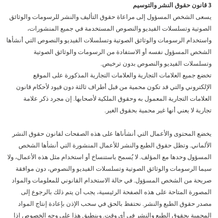
3 قانون حقوق النشر والتوسيم
يسعى الشخص المسؤول إلى مراعاة حقوق التأليف والنشر للرسومات والوثائق
الصوتية وتسلسلات الفيديو والنصوص المستخدمة في جميع المنشورات،
واستخدام الرسومات والوثائق الصوتية وتسلسلات الفيديو والنصوص التي أنشأها
الشخص المسؤول نفسه أو الاستفادة من الرسومات والوثائق الصوتية
وتسلسلات الفيديو والنصوص بدون ترخيص.
تخضع جميع العلامات التجارية والعلامات التجارية المذكورة على الموقع
الإلكتروني والتي قد تكون محمية من قبل أطراف ثالثة دون قيود لأحكام قانون
العلامات التجارية المعمول به وحقوق الملكية لأصحابها. إن مجرد ذكر علامة
تجارية لا يعني أنها غير محمية بحقوق الغير.
يخضع المحتوى والأعمال التي أنشأناها على هذه الصفحات لقانون حقوق النشر
الألماني. وتظل حقوق الطبع والنشر للأعمال المنشورة التي أنشأها الشخص
المسؤول وحدها مع المؤلف. لا يُسمح باستنساخ أو استخدام مثل هذه الأعمال، ولا
سيما الرسومات والوثائق الصوتية وتسلسلات الفيديو والنصوص، دون موافقة
صريحة من الشخص المسؤول. في حالة الاستخدام القانوني للمعلومات والمواد
المصورة المتاحة على هذه الصفحة الرئيسية، يجب أن يتم ذلك بالرجوع إلى
مصدر حقوق الطبع والنشر. نحتفظ بالحق في سحب الإذن بإعادة إنتاج المواد
المحمية بحقوق الطبع والنشر في أي وقت. وينطبق هذا على وجه الخصوص إذا