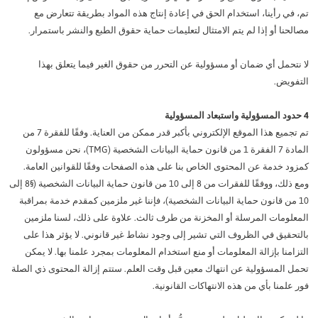
تم، في رأينا، استخدام الحق في إعادة إنتاج هذه المواد بطريقة تتعارض مع
مصالحنا أو إذا لم يتم الامتثال لتعليمات حماية حقوق الطبع والنشر باستمرار.
لا نتحمل أي ضمان أو مسؤولية عن التحرر من حقوق الغير فيما يتعلق بهذا
التفويض.
4 حدود المسؤولية واستبعاد المسؤولية
تم تجميع هذا الموقع الإلكتروني بأكبر قدر ممكن من العناية. وفقًا للفقرة 7 من
المادة 7 الفقرة 1 من قانون حماية البيانات الشخصية (TMG)، نحن مسؤولون
كمزود خدمة عن المحتوى الخاص بنا على هذه الصفحات وفقًا للقوانين العامة.
ومع ذلك، ووفقًا للفقرات من 8 إلى 10 من قانون حماية البيانات الشخصية (§8 إلى
10 من قانون حماية البيانات الشخصية)، فإننا غير ملزمين كمقدم خدمة بمراقبة
المعلومات المرسلة أو المخزنة من طرف ثالث. علاوة على ذلك، لسنا ملزمين
بالتحقيق في الظروف التي تشير إلى وجود نشاط غير قانوني. لا يؤثر هذا على
التزامنا بإزالة المعلومات أو منع استخدام المعلومات بمجرد علمنا بها. لا يمكن
تحمل المسؤولية عن انتهاك معين قبل وقت العلم. ستتم إزالة المحتوى ذي الصلة
فور علمنا بأي من هذه الانتهاكات القانونية.