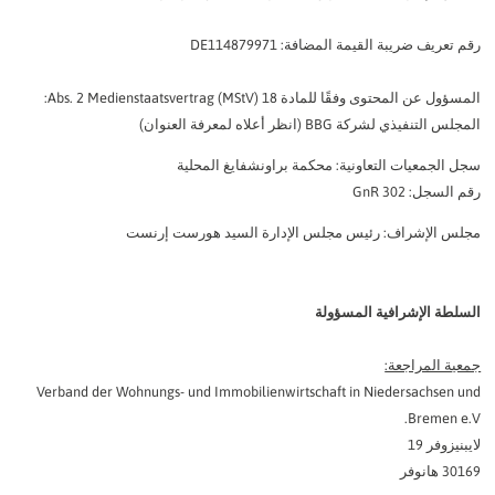
رقم تعريف ضريبة القيمة المضافة: DE114879971
المسؤول عن المحتوى وفقًا للمادة 18 Abs. 2 Medienstaatsvertrag (MStV):
المجلس التنفيذي لشركة BBG (انظر أعلاه لمعرفة العنوان)
سجل الجمعيات التعاونية: محكمة براونشفايغ المحلية
رقم السجل: GnR 302
مجلس الإشراف: رئيس مجلس الإدارة السيد هورست إرنست
السلطة الإشرافية المسؤولة
جمعية المراجعة:
Verband der Wohnungs- und Immobilienwirtschaft in Niedersachsen und
Bremen e.V.
لايبنيزوفر 19
30169 هانوفر