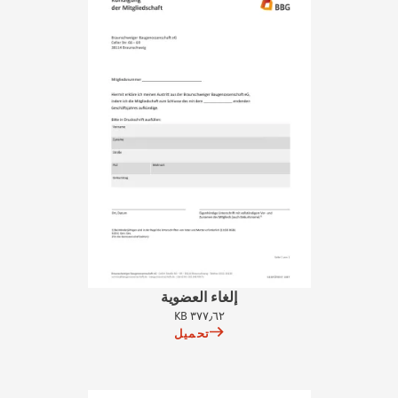
إلغاء العضوية
٣٧٧٫٦٢ KB
تحميل