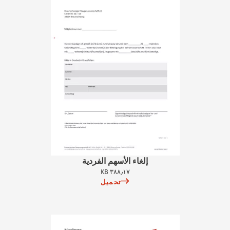
إلغاء الأسهم الفردية
٣٨٨٫١٧ KB
تحميل