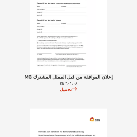
إعلان الموافقة من قبل الممثل المشترك MG
٦٠١٫٠٨ KB
تحميل