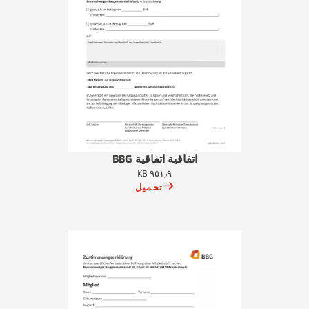
اتفاقية اتفاقية BBG
٩٥١٫٩ KB
تحميل