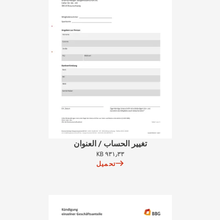
تغيير الحساب / العنوان
٩٣١٫٣٣ KB
تحميل