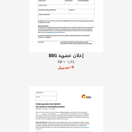
إعلان عضوية BBG
١٠١٫٢٤ KB
تحميل