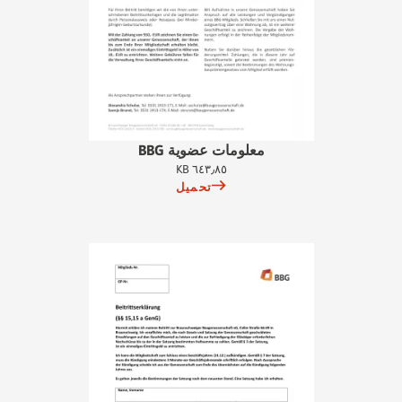
معلومات عضوية BBG
٦٤٣٫٨٥ KB
تحميل