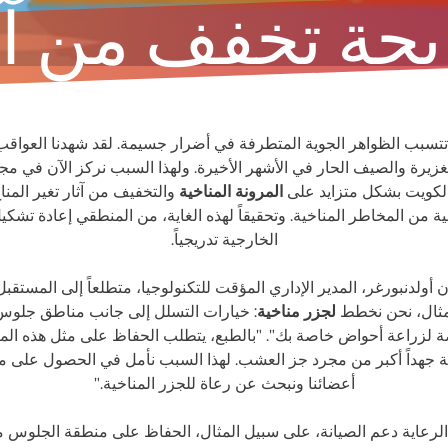
يحة تخفف من آثا
تسبب الظواهر الجوية المتطرفة في أضرار جسيمة. لقد شهدنا العواقب
غزيرة والصيف الحار في الأشهر الأخيرة. ولهذا السبب نركز الآن في م
الكويت بشكل متزايد على
المرونة المناخية
والتخفيف من آثار تغير المناخ
ية من المخاطر المناخية. وتحقيقاً لهذه الغاية، من المنطقي إعادة تشكي
الخارجية تدريجياً.
ن أولدنبورغر، المدير الإداري المؤقت للتكنولوجيا، متطلعاً إلى المستقبل
مثال، نحن نخطط
لجزر مناخية
: خيارات التسلل إلى جانب مناطق جلوس
 لزراعة أحواض خاصة بك". "بالطبع، يتطلب الحفاظ على مثل هذه الم
ية جهداً أكبر من مجرد جز العشب. لهذا السبب نأمل في الحصول على 
أعضائنا ونبحث عن رعاة للجزر المناخية."
لرعاية دعم الصيانة، على سبيل المثال، الحفاظ على منطقة الجلوس مر