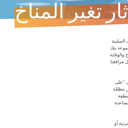
ر تغير المناخ
 السلبية
جموعة بنك
 والوقاية
ل مرافقنا
: "على
 مظللة
نطقة
مساعدة
تبة أو