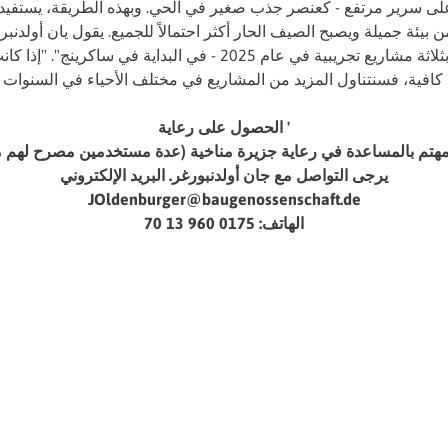
لى سرير مرتفع - كعنصر جذب صغير في الحي. وبهذه الطريقة، يستفيد 
 بيئة جميلة ويصبح الصيف الحار أكثر احتمالاً للجميع. يقول يان أولدنبرغ
أن نبدأ بثلاثة مشاريع تجريبية في عام 2025 - في البداية في ساكرينج". 
كافية، فسنتناول المزيد من المشاريع في مختلف الأحياء في السنوات ال
' الحصول على رعاية
هتم بالمساعدة في رعاية جزيرة مناخية (عدة مستخدمين مصرح لهم معاً
يرجى التواصل مع جان أولدنبورغر. البريد الإلكتروني
JOldenburger@baugenossenschaft.de
الهاتف: 0175 960 13 70