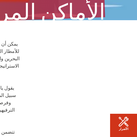
الأماكن المر
كل ما تحتاج إلى معرفته.
يمكن أن ت
للأمطار ال
البحرين و
الاستراتيج
يقول يا
سبيل ال
وفرصة
الترفيه
الأضرار
تتضمن ا