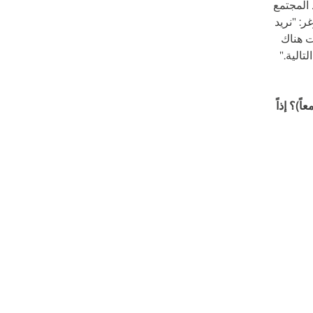
المجتمع
ر: "نريد
"إذا كانت هناك
تالية."
)؟ إذاً