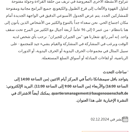
وح الأنشطة الأخرى المعروضة في تريف من حلقة القراءة وجولة مفتوحة
ل القهوة والألعاب إلى قرع الطبول والكيغونغ. جميع البرامج مجانية ومفتوحة
اركين الجدد. يتم عرض الجدول الأسبوعي الدقيق في الواجهة الجديدة أمام
اجتماع الحي. نحن سعداء جداً بالتنوع والكثير من الأشخاص الذين يأتون إلى
هنا بانتظام - من عمر 0 إلى 96 عاماً. أربعة أجيال مع الكثير من المرح تحت سقف
 إنه أمر رائع. شعارنا هو: "من الجيران للجيران". نرحب بأي شخص لديه
ت ويرغب في المشاركة في المشاركة والقيام بشيء جيد للمجتمع - على
المثال في مجموعات الحرف اليدوية أو الحرف اليدوية، أو الدورات
ضية، أو لقاءات المبادلة أو أسواق السلع المستعملة.
عات التحدث
يتواجد بافل سيمشانكا دائماً في المركز أيام الاثنين (من الساعة 14:00 إلى
الساعة 16:00) والأربعاء (من الساعة 9:00 إلى الساعة 11:00). البريد الإلكتروني:
quartiersmanagement@baugenossenschaft.de. يمكنك أيضاً الاشتراك في
ة الإخبارية على هذا العنوان.
شر في 02.12.2024