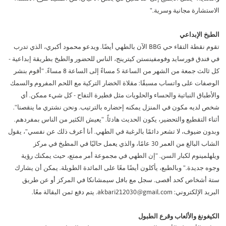
شارة مجانية وسرية."
 الإبداعي
تقوم نقطة التقاء حي BBG الآن بالطهي أيضًا. ويدعو محمود أكبري، الذي تدرب
ندق فورسايد وفومفينستن كيترينج، الناس للحضور والطبخ بطريقة إبداعية -
كل ثالث جمعة من الشهر من الساعة 5 مساءً إلى الساعة 8 مساءً. "أقوم بنشر
فات على واتساب مسبقًا: مقلاة الخضار التركية مع اللحم المفروم والسمك
باق النباتية والحساء والحلويات مثل فطيرة التفاح - كل شيء ممكن. أي
لديه مكون في المنزل يمكنه إحضاره بالترتيب. ونحن نشتري ما ينقصنا".
 التقطيع والتحضير، يكون الحديث هادئاً. "يعيش الكثير من الناس بمفردهم.
ن ضيوف، لا تشعر دائمًا بالرغبة في الطهي. أنا أعرف ذلك عن نفسي"، يقول
الشاب البالغ من العمر 30 عامًا، والذي يعمل حاليًا في المطبخ في مركز
لمينوم لكبار السن. "إن الطهي في مجموعة أمر ممتع، حيث يمكنك رؤية
جديدة." وبالطبع، يأكلون أيضًا معًا على المائدة الطويلة. يمكن أن يشارك
أشخاص كحد أقصى. سجل مع بافل سيمشانكا في المركز أو عن طريق
: akbari212030@gmail.com. يتم دفع ثمن البقالة معًا.
ونغ والألعاب وقرع الطبول