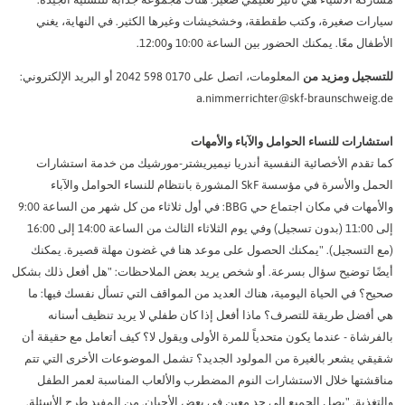
ات صغيرة، وكتب طقطقة، وخشخيشات وغيرها الكثير. في النهاية، يغني
ل معًا. يمكنك الحضور بين الساعة 10:00 و12:00.
جيل ومزيد من
المعلومات، اتصل على 0170 598 2042 أو البريد الإلكتروني:
a.nimmerrichter@skf-braunschwei
رات للنساء الحوامل والآباء والأمهات
تقدم الأخصائية النفسية أندريا نيميريشتر-مورشيك من خدمة استشارات
الحمل والأسرة في مؤسسة SkF المشورة بانتظام للنساء الحوامل والآباء
والأمهات في مكان اجتماع حي BBG: في أول ثلاثاء من كل شهر من الساعة 9:00
إلى 11:00 (بدون تسجيل) وفي يوم الثلاثاء الثالث من الساعة 14:00 إلى 16:00
التسجيل). "يمكنك الحصول على موعد هنا في غضون مهلة قصيرة. يمكنك
ا توضيح سؤال بسرعة. أو شخص يريد بعض الملاحظات: "هل أفعل ذلك بشكل
 في الحياة اليومية، هناك العديد من المواقف التي تسأل نفسك فيها: ما
فضل طريقة للتصرف؟ ماذا أفعل إذا كان طفلي لا يريد تنظيف أسنانه
شاة - عندما يكون متحدياً للمرة الأولى ويقول لا؟ كيف أتعامل مع حقيقة أن
ي يشعر بالغيرة من المولود الجديد؟ تشمل الموضوعات الأخرى التي تتم
شتها خلال الاستشارات النوم المضطرب والألعاب المناسبة لعمر الطفل
ذية. "يصل الجميع إلى حد معين في بعض الأحيان. من المفيد طرح الأسئلة.