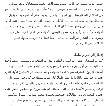
مثل في مجموعة البنك المركزي البريطاني
 جذب حقيقية في الحي. يقوم
مدير الحي بافيل سيمشانكا
بوضع سجادة
اكن كبار السن BBG.
ظفو BBG
دد بسرعة وسهولة عائد استثمارك الثابت:
ارك بدلاً من مجرد التمني.
لأسئلة الشائعة / التنزيلات
لة BBG
ديدة في الخزانة عندما نتوقف عنده. "سأشتري واحدة أخرى. فلدينا الكثير
دم فريق BBG نفسه
ل ما تحتاج إلى معرفته.
لمساعدة في المعيشة
لى اطلاع دائم.
جراءات الانتخابات المختلطة
أطفال الصغار هنا الذين لم يتأكدوا من الوقوف على أقدامهم بعد"، يقول
بلغ استثمارك:
المدة المطلوبة:
لدعم الفردي في الحياة اليومية.
يف تدلي بصوتك.
لثقافة / الالتزام الاجتماعي
ا. تجتمع مجموعة "يدًا بيد" للأطفال الصغار دائمًا في صباح يوم الاثنين الآن.
تطوع في BBG
كثر من مجرد العيش
أن أرغب في وضع إشعار، كان المكان ممتلئًا بالفعل. وسرعان ما وجدت عشر
قق الضيوف
تم إنشاء المجتمع معًا!
يديوهات توضيحية
 أو آباء صغاراً يجدون بعضهم البعض. الأمهات في الحي على اتصال جيد.
عيشة مؤقتة مريحة.
لصحافة/العلاقات العامة
ميع المعلومات المهمة موضحة في شكل مضغوط.
لتنقل في الحي
ن ما انتشر خبر الخدمة الجديدة. كما قمنا الآن بتركيب طاولة تغيير
بار من BBG
بساطة أثناء التنقل.
ماكن إقامتنا
ابس في المرحاض."
جابات على أسئلتك
حة سريعة عن الأحياء الـ 11 في لمحة سريعة
لأسئلة المتداولة حول انتخاب الممثلين.
لتقارير السنوية
لأحداث
 الوالدين
والطفل
مع مرور الوقت.
ختبر المزيد من التجارب معًا.
دوائر الانتخابية
م استقبال إفطار الوالدين والطفل الذي تم إطلاقه في سبتمبر استقبالاً جيداً
ه هي الطريقة التي يتم بها تنظيم الدوائر الانتخابية لـ BBG.
خر الأخبار
لبداية. في أول يوم جمعة من كل شهر، يحضر الآباء والأمهات الذين لديهم
نبقيك على اطلاع دائم بآخر المستجدات.
أطفال تتراوح أعمارهم بين 0 إلى 6 سنوات وجبة خفيفة. في الاجتماع الأول الذي
ستمارة الترشيح
أحد عشر بالغًا واثنا عشر طفلًا، كان هناك سلطة فواكه وخبز الموز على
آخر الأخبار
رسل طلبك أو اقتراحك.
دة إلى جانب لفائف الخبز واللحوم الباردة والمربى والجبن. "في وجبة
الأرشيف
ترشّح لمنصب نائب الرئيس الآن
طار، يجلس الأطفال عادةً على أحضاننا. ثم يتسامرون مع بعضهم البعض على
ر اللعب بجانب الطاولات. جميعهم يحملون معهم لعبة من المنزل يمكنهم
ماية البيانات
رتها إذا كانوا مهتمين. وتوضح المنسقة أندريا نيميريشتر-مورشيك أن
علومات عن معالجة البيانات.
ة الأشياء هي تأثير تعليمي صغير. هناك مجموعة جذابة للتسلية الجيدة: