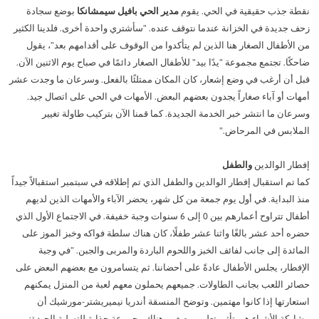
مثل في مجموعة البنك المركزي البريطاني
 جذب حقيقية في الحي. يقوم
مدير الحي بافيل سيمشانكا
بوضع سجادة
اكن كبار السن BBG.
ظفو BBG
دد بسرعة وسهولة عائد استثمارك الثابت:
ارك بدلاً من مجرد التمني.
لأسئلة الشائعة / التنزيلات
لة BBG
ديدة في الخزانة عندما نتوقف عنده. "سأشتري واحدة أخرى. فلدينا الكثير
دم فريق BBG نفسه
ل ما تحتاج إلى معرفته.
لمساعدة في المعيشة
لى اطلاع دائم.
جراءات الانتخابات المختلطة
أطفال الصغار هنا الذين لم يتأكدوا من الوقوف على أقدامهم بعد"، يقول
بلغ استثمارك:
المدة المطلوبة:
لدعم الفردي في الحياة اليومية.
يف تدلي بصوتك.
لثقافة / الالتزام الاجتماعي
ا. تجتمع مجموعة "يدًا بيد" للأطفال الصغار دائمًا في صباح يوم الاثنين الآن.
تطوع في BBG
كثر من مجرد العيش
أن أرغب في وضع إشعار، كان المكان ممتلئًا بالفعل. وسرعان ما وجدت عشر
قق الضيوف
تم إنشاء المجتمع معًا!
يديوهات توضيحية
 أو آباء صغاراً يجدون بعضهم البعض. الأمهات في الحي على اتصال جيد.
عيشة مؤقتة مريحة.
لصحافة/العلاقات العامة
ميع المعلومات المهمة موضحة في شكل مضغوط.
لتنقل في الحي
ن ما انتشر خبر الخدمة الجديدة. كما قمنا الآن بتركيب طاولة تغيير
بار من BBG
بساطة أثناء التنقل.
ماكن إقامتنا
ابس في المرحاض."
جابات على أسئلتك
حة سريعة عن الأحياء الـ 11 في لمحة سريعة
لأسئلة المتداولة حول انتخاب الممثلين.
لتقارير السنوية
لأحداث
 الوالدين
والطفل
مع مرور الوقت.
ختبر المزيد من التجارب معًا.
دوائر الانتخابية
م استقبال إفطار الوالدين والطفل الذي تم إطلاقه في سبتمبر استقبالاً جيداً
ه هي الطريقة التي يتم بها تنظيم الدوائر الانتخابية لـ BBG.
خر الأخبار
لبداية. في أول يوم جمعة من كل شهر، يحضر الآباء والأمهات الذين لديهم
نبقيك على اطلاع دائم بآخر المستجدات.
أطفال تتراوح أعمارهم بين 0 إلى 6 سنوات وجبة خفيفة. في الاجتماع الأول الذي
ستمارة الترشيح
أحد عشر بالغًا واثنا عشر طفلًا، كان هناك سلطة فواكه وخبز الموز على
آخر الأخبار
رسل طلبك أو اقتراحك.
دة إلى جانب لفائف الخبز واللحوم الباردة والمربى والجبن. "في وجبة
الأرشيف
ترشّح لمنصب نائب الرئيس الآن
طار، يجلس الأطفال عادةً على أحضاننا. ثم يتسامرون مع بعضهم البعض على
ر اللعب بجانب الطاولات. جميعهم يحملون معهم لعبة من المنزل يمكنهم
ماية البيانات
رتها إذا كانوا مهتمين. وتوضح المنسقة أندريا نيميريشتر-مورشيك أن
علومات عن معالجة البيانات.
ة الأشياء هي تأثير تعليمي صغير. هناك مجموعة جذابة للتسلية الجيدة: