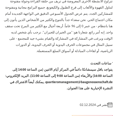
وح الأنشطة الأخرى المعروضة في تريف من حلقة القراءة وجولة مفتوحة
ل القهوة والألعاب إلى قرع الطبول والكيغونغ. جميع البرامج مجانية ومفتوحة
اركين الجدد. يتم عرض الجدول الأسبوعي الدقيق في الواجهة الجديدة أمام
اجتماع الحي. نحن سعداء جداً بالتنوع والكثير من الأشخاص الذين يأتون إلى
هنا بانتظام - من عمر 0 إلى 96 عاماً. أربعة أجيال مع الكثير من المرح تحت سقف
 إنه أمر رائع. شعارنا هو: "من الجيران للجيران". نرحب بأي شخص لديه
ت ويرغب في المشاركة في المشاركة والقيام بشيء جيد للمجتمع - على
المثال في مجموعات الحرف اليدوية أو الحرف اليدوية، أو الدورات
ضية، أو لقاءات المبادلة أو أسواق السلع المستعملة.
عات التحدث
يتواجد بافل سيمشانكا دائماً في المركز أيام الاثنين (من الساعة 14:00 إلى
الساعة 16:00) والأربعاء (من الساعة 9:00 إلى الساعة 11:00). البريد الإلكتروني:
quartiersmanagement@baugenossenschaft.de. يمكنك أيضاً الاشتراك في
ة الإخبارية على هذا العنوان.
شر في 02.12.2024