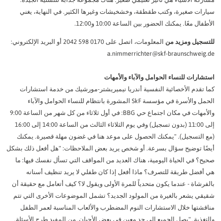
ات صغيرة، وكتب طقطقة، وخشخيشات وغيرها الكثير. في النهاية، يغني
ل معًا. يمكنك الحضور بين الساعة 10:00 و12:00.
جيل ومزيد من
المعلومات، اتصل على 0170 598 2042 أو البريد الإلكتروني:
a.nimmerrichter@skf-braunschwei
رات للنساء الحوامل والآباء والأمهات
تقدم الأخصائية النفسية أندريا نيميريشتر-مورشيك من خدمة استشارات
الحمل والأسرة في مؤسسة SkF المشورة بانتظام للنساء الحوامل والآباء
والأمهات في مكان اجتماع حي BBG: في أول ثلاثاء من كل شهر من الساعة 9:00
إلى 11:00 (بدون تسجيل) وفي يوم الثلاثاء الثالث من الساعة 14:00 إلى 16:00
التسجيل). "يمكنك الحصول على موعد هنا في غضون مهلة قصيرة. يمكنك
ا توضيح سؤال بسرعة. أو شخص يريد بعض الملاحظات: "هل أفعل ذلك بشكل
 في الحياة اليومية، هناك العديد من المواقف التي تسأل نفسك فيها: ما
فضل طريقة للتصرف؟ ماذا أفعل إذا كان طفلي لا يريد تنظيف أسنانه
شاة - عندما يكون متحدياً للمرة الأولى ويقول لا؟ كيف أتعامل مع حقيقة أن
ي يشعر بالغيرة من المولود الجديد؟ تشمل الموضوعات الأخرى التي تتم
شتها خلال الاستشارات النوم المضطرب والألعاب المناسبة لعمر الطفل
ذية. "يصل الجميع إلى حد معين في بعض الأحيان. من المفيد طرح الأسئلة.