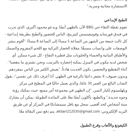
شارة مجانية وسرية."
 الإبداعي
تقوم نقطة التقاء حي BBG الآن بالطهي أيضًا. ويدعو محمود أكبري، الذي تدرب
ندق فورسايد وفومفينستن كيترينج، الناس للحضور والطبخ بطريقة إبداعية -
كل ثالث جمعة من الشهر من الساعة 5 مساءً إلى الساعة 8 مساءً. "أقوم بنشر
فات على واتساب مسبقًا: مقلاة الخضار التركية مع اللحم المفروم والسمك
باق النباتية والحساء والحلويات مثل فطيرة التفاح - كل شيء ممكن. أي
لديه مكون في المنزل يمكنه إحضاره بالترتيب. ونحن نشتري ما ينقصنا".
 التقطيع والتحضير، يكون الحديث هادئاً. "يعيش الكثير من الناس بمفردهم.
ن ضيوف، لا تشعر دائمًا بالرغبة في الطهي. أنا أعرف ذلك عن نفسي"، يقول
الشاب البالغ من العمر 30 عامًا، والذي يعمل حاليًا في المطبخ في مركز
لمينوم لكبار السن. "إن الطهي في مجموعة أمر ممتع، حيث يمكنك رؤية
جديدة." وبالطبع، يأكلون أيضًا معًا على المائدة الطويلة. يمكن أن يشارك
أشخاص كحد أقصى. سجل مع بافل سيمشانكا في المركز أو عن طريق
: akbari212030@gmail.com. يتم دفع ثمن البقالة معًا.
ونغ والألعاب وقرع الطبول