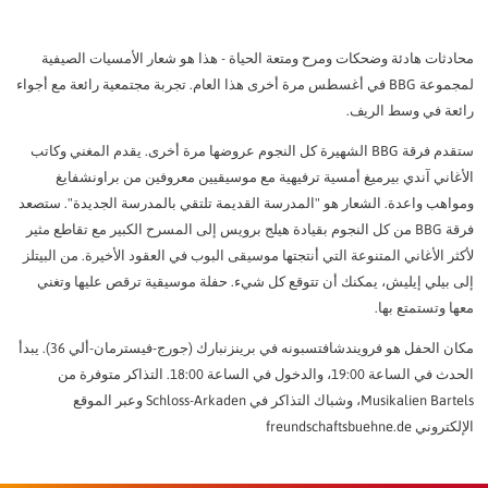
ممثل في مجموعة البنك المركزي البريطاني
مساكن كبار السن BBG.
موظفو BBG
حدد بسرعة وسهولة عائد استثمارك الثابت:
شارك بدلاً من مجرد التمني.
الأسئلة الشائعة / التنزيلات
مجلة BBG
يقدم فريق BBG نفسه
كل ما تحتاج إلى معرفته.
محادثات هادئة وضحكات ومرح ومتعة الحياة - هذا هو شعار الأمسيات الصيفية
المساعدة في المعيشة
على اطلاع دائم.
إجراءات الانتخابات المختلطة
مبلغ استثمارك:
المدة المطلوبة:
لمجموعة BBG في أغسطس مرة أخرى هذا العام. تجربة مجتمعية رائعة مع أجواء
الدعم الفردي في الحياة اليومية.
كيف تدلي بصوتك.
الثقافة / الالتزام الاجتماعي
التطوع في BBG
رائعة في وسط الريف.
أكثر من مجرد العيش
شقق الضيوف
يتم إنشاء المجتمع معًا!
فيديوهات توضيحية
ستقدم فرقة BBG الشهيرة كل النجوم عروضها مرة أخرى. يقدم المغني وكاتب
معيشة مؤقتة مريحة.
الصحافة/العلاقات العامة
جميع المعلومات المهمة موضحة في شكل مضغوط.
التنقل في الحي
الأغاني آندي بيرميغ أمسية ترفيهية مع موسيقيين معروفين من براونشفايغ
أخبار من BBG
ببساطة أثناء التنقل.
أماكن إقامتنا
ومواهب واعدة. الشعار هو "المدرسة القديمة تلتقي بالمدرسة الجديدة". ستصعد
إجابات على أسئلتك
لمحة سريعة عن الأحياء الـ 11 في لمحة سريعة
فرقة BBG من كل النجوم بقيادة هيلج برويس إلى المسرح الكبير مع تقاطع مثير
الأسئلة المتداولة حول انتخاب الممثلين.
التقارير السنوية
الأحداث
لأكثر الأغاني المتنوعة التي أنتجتها موسيقى البوب في العقود الأخيرة. من البيتلز
BBG مع مرور الوقت.
اختبر المزيد من التجارب معًا.
الدوائر الانتخابية
إلى بيلي إيليش، يمكنك أن تتوقع كل شيء. حفلة موسيقية ترقص عليها وتغني
هذه هي الطريقة التي يتم بها تنظيم الدوائر الانتخابية لـ BBG.
آخر الأخبار
معها وتستمتع بها.
سنبقيك على اطلاع دائم بآخر المستجدات.
استمارة الترشيح
مكان الحفل هو فرويندشافتسبونه في برينزنبارك (جورج-فيسترمان-ألي 36). يبدأ
آخر الأخبار
أرسل طلبك أو اقتراحك.
الحدث في الساعة 19:00، والدخول في الساعة 18:00. التذاكر متوفرة من
Musikalien Bartels، وشباك التذاكر في Schloss-Arkaden وعبر الموقع
الأرشيف
ترشّح لمنصب نائب الرئيس الآن
الإلكتروني freundschaftsbuehne.de
حماية البيانات
معلومات عن معالجة البيانات.