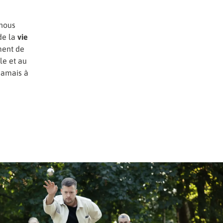
 nous
de la
vie
ment de
le et au
jamais à