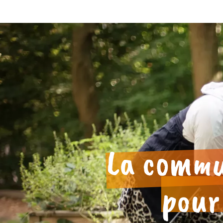
La comm
pou