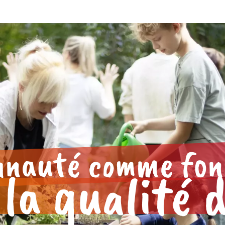
unauté comme fo
la qualité d
r