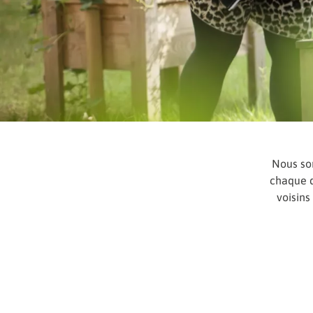
Nous som
chaque q
voisins