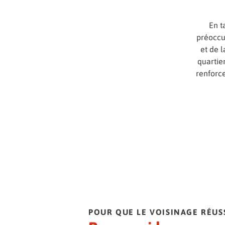
En t
préoccu
et de 
quartie
renforc
POUR QUE LE VOISINAGE RÉUS