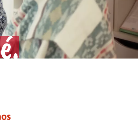
é.
nos