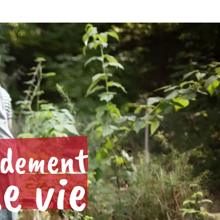
ndement
e vie