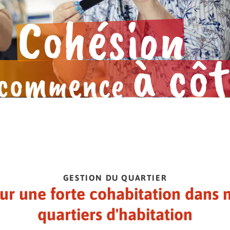
BBG.
 E.V.
Cohésion
s.
e.
à côt
commence
GESTION DU QUARTIER
ur une forte cohabitation dans 
quartiers d'habitation