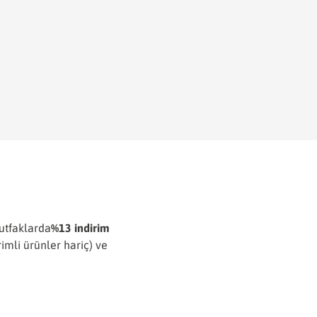
utfaklarda
%13 indirim
rimli ürünler hariç) ve