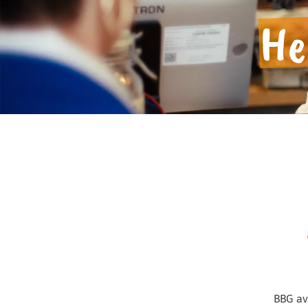
Bilmeniz gereken her şey.
He
BBG ava