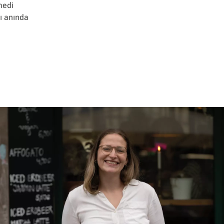
omedi
rı anında