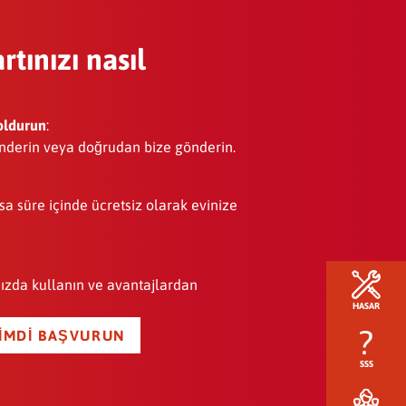
tınızı nasıl
oldurun
:
nderin veya doğrudan bize gönderin.
ısa süre içinde ücretsiz olarak evinize
mızda kullanın ve avantajlardan
HASAR
ŞIMDI BAŞVURUN
SSS