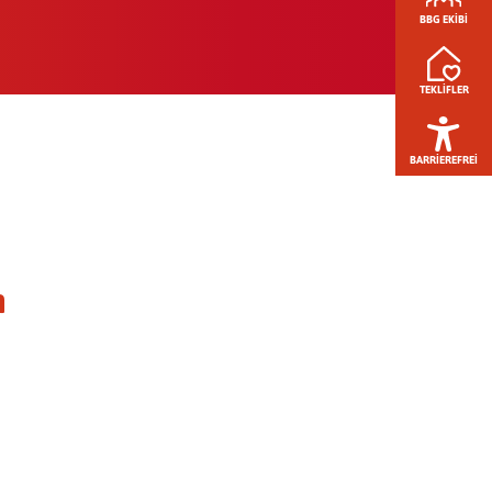
BBG EKIBI
TEKLIFLER
BARRIEREFREI
n