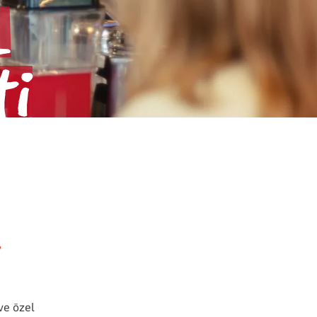
-
ti
y
 ve özel