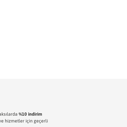
saksılarda
%10 indirim
ve hizmetler için geçerli