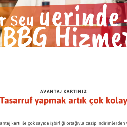
yerinde
r şey
BBG Hizme
AVANTAJ KARTINIZ
Tasarruf yapmak artık çok kola
ntaj kartı ile çok sayıda işbirliği ortağıyla cazip indirimlerden