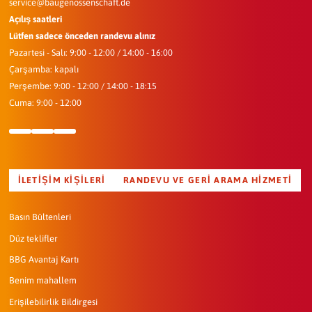
service@baugenossenschaft.de
Açılış saatleri
Lütfen sadece önceden randevu alınız
Pazartesi - Salı: 9:00 - 12:00 / 14:00 - 16:00
Çarşamba: kapalı
Perşembe: 9:00 - 12:00 / 14:00 - 18:15
Cuma: 9:00 - 12:00
İLETIŞIM KIŞILERI
RANDEVU VE GERI ARAMA HIZMETI
Basın Bültenleri
Düz teklifler
BBG Avantaj Kartı
Benim mahallem
Erişilebilirlik Bildirgesi