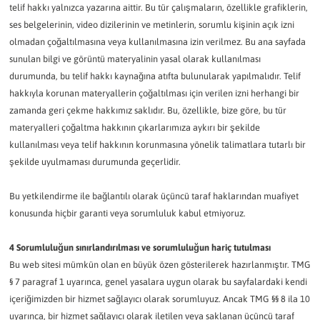
telif hakkı yalnızca yazarına aittir. Bu tür çalışmaların, özellikle grafiklerin,
ses belgelerinin, video dizilerinin ve metinlerin, sorumlu kişinin açık izni
olmadan çoğaltılmasına veya kullanılmasına izin verilmez. Bu ana sayfada
sunulan bilgi ve görüntü materyalinin yasal olarak kullanılması
durumunda, bu telif hakkı kaynağına atıfta bulunularak yapılmalıdır. Telif
hakkıyla korunan materyallerin çoğaltılması için verilen izni herhangi bir
zamanda geri çekme hakkımız saklıdır. Bu, özellikle, bize göre, bu tür
materyalleri çoğaltma hakkının çıkarlarımıza aykırı bir şekilde
kullanılması veya telif hakkının korunmasına yönelik talimatlara tutarlı bir
şekilde uyulmaması durumunda geçerlidir.
Bu yetkilendirme ile bağlantılı olarak üçüncü taraf haklarından muafiyet
konusunda hiçbir garanti veya sorumluluk kabul etmiyoruz.
4 Sorumluluğun sınırlandırılması ve sorumluluğun hariç tutulması
Bu web sitesi mümkün olan en büyük özen gösterilerek hazırlanmıştır. TMG
§ 7 paragraf 1 uyarınca, genel yasalara uygun olarak bu sayfalardaki kendi
içeriğimizden bir hizmet sağlayıcı olarak sorumluyuz. Ancak TMG §§ 8 ila 10
uyarınca, bir hizmet sağlayıcı olarak iletilen veya saklanan üçüncü taraf