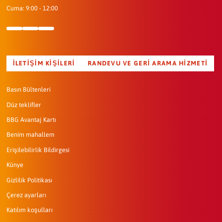
Cuma: 9:00 - 12:00
İLETIŞIM KIŞILERI
RANDEVU VE GERI ARAMA HIZMETI
Basın Bültenleri
Düz teklifler
BBG Avantaj Kartı
Benim mahallem
Erişilebilirlik Bildirgesi
Künye
Gizlilik Politikası
Çerez ayarları
Katılım koşulları