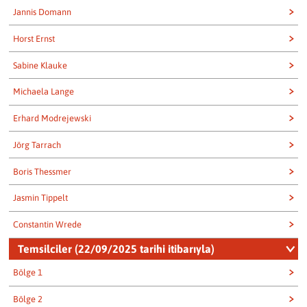
welcome@baugenossenschaft.de
Jannis Domann
0531 2413-103
joldenburger@baugenossenschaft.de
Horst Ernst
0531 2413-221
Jannis Domann
Sabine Klauke
Horst Ernst
Michaela Lange
Sabine Klauke
Erhard Modrejewski
Michaela Lange
Jörg Tarrach
Erhard Modrejewski
Boris Thessmer
Jörg Tarrach
Jasmin Tippelt
Boris Thessmer
Constantin Wrede
Jasmin Tippelt
Temsilciler (22/09/2025 tarihi itibarıyla)
Constantin Wrede
Bölge 1
Bölge 2