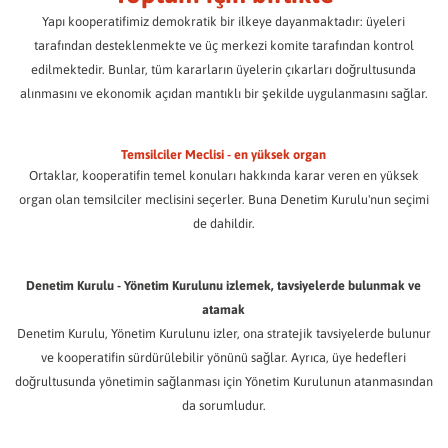
BBG'de Temsilci
BBG Kıdemli Konutları.
BBG çalışanları
Sabit faizli yatırımınızın getirisini hızlı ve kolay bir şekilde belirleyin:
Yapı kooperatifimiz demokratik bir ilkeye dayanmaktadır: üyeleri
Sadece dilemek yerine katılın.
SSS / İndirmeler
BBG Dergisi
BBG ekibi kendini tanıtıyor.
tarafından desteklenmekte ve üç merkezi komite tarafından kontrol
Bilmeniz gereken her şey.
Destekli yaşam
Her zaman iyi bilgilendirilmiş.
Karma seçim için prosedür
Yatırım tutarınız:
İstenilen süre:
edilmektedir. Bunlar, tüm kararların üyelerin çıkarları doğrultusunda
Günlük yaşamda bireyselleştirilmiş destek.
Oyunuzu nasıl kullanacaksınız?
Kültür / Sosyal bağlılık
BBG'de Gönüllülük
alınmasını ve ekonomik açıdan mantıklı bir şekilde uygulanmasını sağlar.
Yaşamaktan daha fazlası.
Misafir daireleri
Topluluk birlikte yaratılır!
Açıklayıcı videolar
Konforlu geçici yaşam.
Basın / Halkla İlişkiler
Tüm önemli bilgiler kompakt bir biçimde açıklanmıştır.
Mahalle içinde hareketlilik
Temsilciler Meclisi - en yüksek organ
BBG'den haberler.
Ortaklar, kooperatifin temel konuları hakkında karar veren en yüksek
Sadece hareket halinde.
Konaklama yerimiz
Sorularınıza yanıtlar
organ olan temsilciler meclisini seçerler. Buna Denetim Kurulu'nun seçimi
Bir bakışta 11 mahallemiz
Temsilci seçimleri hakkında sıkça sorulan sorular.
Yıllık raporlar
olaylar
de dahildir.
Zaman içinde BBG.
Birlikte daha fazlasını deneyimleyin.
Seçim Bölgeleri
BBG'nin seçim bölgeleri bu şekilde düzenlenmiştir.
Son Haberler
Denetim Kurulu - Yönetim Kurulunu izlemek, tavsiyelerde bulunmak ve
Sizi güncel tutacağız.
atamak
Adaylık formu
SON HABERLER
Denetim Kurulu, Yönetim Kurulunu izler, ona stratejik tavsiyelerde bulunur
Başvurunuzu veya teklifinizi gönderin.
ve kooperatifin sürdürülebilir yönünü sağlar. Ayrıca, üye hedefleri
ARŞIV
OFIS IÇIN ŞIMDI ADAY OLUN
doğrultusunda yönetimin sağlanması için Yönetim Kurulunun atanmasından
da sorumludur.
Veri koruma
Veri işleme hakkında bilgi.