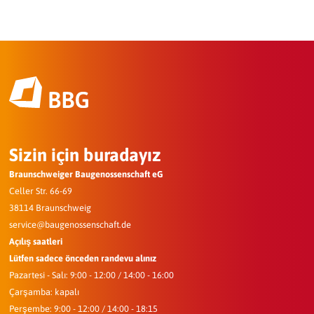
Mario Furtner
Lothar Joppich
Eckhard Vemmer
Andreas von Spiczak-Brzezinski
Andree Hemmes
Erich Kaus
Frank Reinecke
Andreas Poller
Ingrid Klein
Ulrich Welk
Lothar Joppich
Heinz Zobel
Klaus Hagenau
Werner Kubitza
Rosemarie Duda
Sebastian Wientzek
Ulrich Diers
Uwe Matuszewski-Komoll
Thomas Grüter
Walter Junge
Guido Schaumburg
Insa Schneider
Edmund Schultz
Nico Hillger
Ingo Heyne
Andreas Friedrich Sommermeyer
Wolfgang Peschel
Martin Kayser
Sizin için buradayız
Maik Molzahn
Braunschweiger Baugenossenschaft eG
Celler Str. 66-69
38114 Braunschweig
service@baugenossenschaft.de
Açılış saatleri
Lütfen sadece önceden randevu alınız
Pazartesi - Salı: 9:00 - 12:00 / 14:00 - 16:00
Çarşamba: kapalı
Perşembe: 9:00 - 12:00 / 14:00 - 18:15