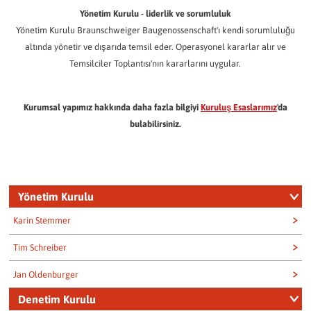
Yönetim Kurulu - liderlik ve sorumluluk
Yönetim Kurulu Braunschweiger Baugenossenschaft'ı kendi sorumluluğu
altında yönetir ve dışarıda temsil eder. Operasyonel kararlar alır ve
Temsilciler Toplantısı'nın kararlarını uygular.
Kurumsal yapımız hakkında daha fazla bilgiyi
Kuruluş Esaslarımız
'da
bulabilirsiniz.
Yönetim Kurulu
Karin Stemmer
Tim Schreiber
Karin Stemmer
Jan Oldenburger
Tim Schreiber
welcome@baugenossenschaft.de
Denetim Kurulu
0531 2413-102
Jan Oldenburger