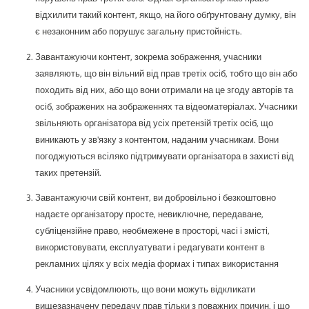
відхилити такий контент, якщо, на його обґрунтовану думку, він
є незаконним або порушує загальну пристойність.
Завантажуючи контент, зокрема зображення, учасники
заявляють, що він вільний від прав третіх осіб, тобто що він або
походить від них, або що вони отримали на це згоду авторів та
осіб, зображених на зображеннях та відеоматеріалах. Учасники
звільняють організатора від усіх претензій третіх осіб, що
виникають у зв'язку з контентом, наданим учасникам. Вони
погоджуються всіляко підтримувати організатора в захисті від
таких претензій.
Завантажуючи свій контент, ви добровільно і безкоштовно
надаєте організатору просте, невиключне, передаване,
субліцензійне право, необмежене в просторі, часі і змісті,
використовувати, експлуатувати і редагувати контент в
рекламних цілях у всіх медіа формах і типах використання
Учасники усвідомлюють, що вони можуть відкликати
вищезазначену передачу прав тільки з поважних причин, і що