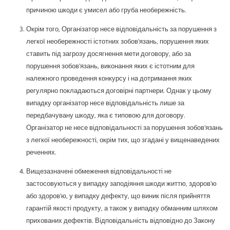
причиною шкоди є умисел або груба необережність.
Окрім того, Організатор несе відповідальність за порушення з
легкої необережності істотних зобов'язань, порушення яких
ставить під загрозу досягнення мети договору, або за
порушення зобов'язань, виконання яких є істотним для
належного проведення конкурсу і на дотримання яких
регулярно покладаються договірні партнери. Однак у цьому
випадку організатор несе відповідальність лише за
передбачувану шкоду, яка є типовою для договору.
Організатор не несе відповідальності за порушення зобов'язань
з легкої необережності, окрім тих, що згадані у вищенаведених
реченнях.
Вищезазначені обмеження відповідальності не
застосовуються у випадку заподіяння шкоди життю, здоров'ю
або здоров'ю, у випадку дефекту, що виник після прийняття
гарантій якості продукту, а також у випадку обманним шляхом
прихованих дефектів. Відповідальність відповідно до Закону