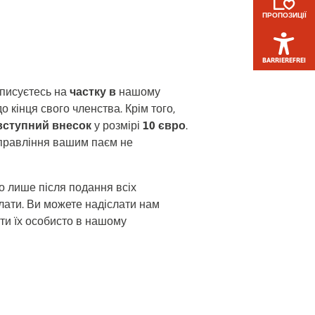
ПРОПОЗИЦІЇ
BARRIEREFREI
ідписуєтесь на
частку в
нашому
до кінця свого членства. Крім того,
вступний внесок
у розмірі
10 євро
.
управління вашим паєм не
о лише після подання всіх
лати. Ви можете надіслати нам
ти їх особисто в нашому