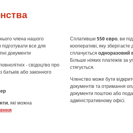
енства
тнього члена нашого
Сплативши
550 євро
, ви п
 підготувати все для
кооперативі, яку зберігаєте 
упні документи
сплачується
одноразовий 
Більше ніяких платежів за 
повнолітніх - свідоцтво про
стягується.
з батьків або законного
Членство може бути відкрит
документів та отримання оп
мер
документи поштою або пода
адміністративному офісі.
енти
, які можна
ження