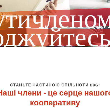
LUNG
утичлено
нти.
оджуйтес
СТАНЬТЕ ЧАСТИНОЮ СПІЛЬНОТИ BBG!
Наші члени - це серце нашог
кооперативу