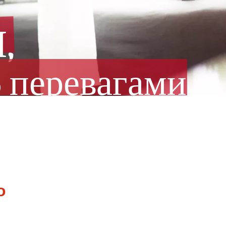
м
,
ь
перевагами
о