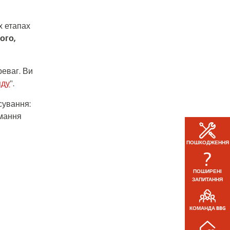
х етапах
ого,
реваг. Ви
яду
".
сування:
имання
ПОШКОДЖЕННЯ
ПОШИРЕНІ
ЗАПИТАННЯ
КОМАНДА BBG