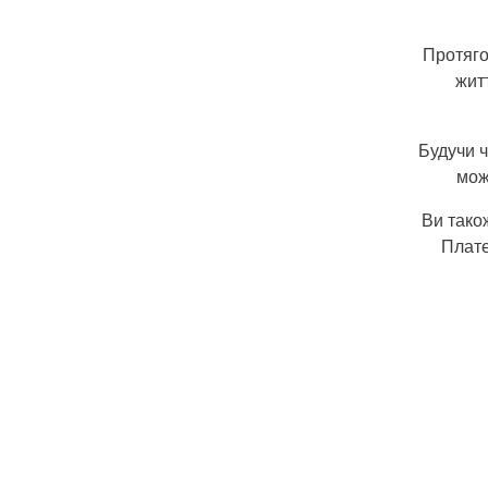
Протяго
жит
Будучи ч
мож
Ви тако
Плате