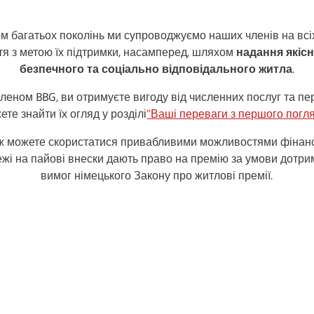
м багатьох поколінь ми супроводжуємо наших членів на всі
тя з метою їх підтримки, насамперед, шляхом
надання якісн
безпечного та соціально відповідального житла
.
леном BBG, ви отримуєте вигоду від численних послуг та пе
ете знайти їх огляд у розділі
"Ваші переваги з першого погл
ж можете скористатися привабливими можливостями фінан
жі на пайові внески дають право на премію за умови дотр
вимог німецького Закону про житлові премії.