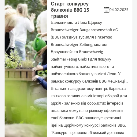
Старт конкурсу
балконів BBG 15
04.02.2025
травня
Балкони міста Лева Щороку
Braunschweiger Baugenossenschaft eG
(BBG) об'єднує зусилля з газетою
Braunschweiger Zeitung, містом
Брауншвейг та Braunschweig
Stadtmarketing GmbH для пошуку
найквітучішого, найзатишнішого та
найзеленішого балкону в місті Лева. У
рамках конкурсу балконів BBG мешканці …
Вітальня на відкритому повітрі, барвиста
квіткова галявина в мініатюрі або рай для
бджіл - залежно від особистих інтересів
власники можуть по-різному оформити
свої балкони. BBG вшановує креативні
ідеї на щорічному конкурсі балконів BBG.
"Конкурс - це проект, близький до наших