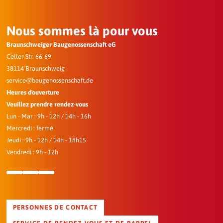
Nous sommes là pour vous
Braunschweiger Baugenossenschaft eG
Celler Str. 66-69
38114 Braunschweig
service@baugenossenschaft.de
Heures d'ouverture
Veuillez prendre rendez-vous
Lun - Mar : 9h - 12h / 14h - 16h
Mercredi : fermé
Jeudi : 9h - 12h / 14h - 18h15
Vendredi : 9h - 12h
PERSONNES DE CONTACT