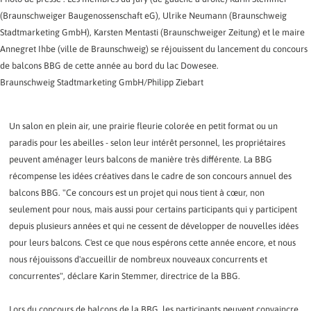
Informations sur le traitement des données.
(Braunschweiger Baugenossenschaft eG), Ulrike Neumann (Braunschweig
Stadtmarketing GmbH), Karsten Mentasti (Braunschweiger Zeitung) et le maire
Annegret Ihbe (ville de Braunschweig) se réjouissent du lancement du concours
de balcons BBG de cette année au bord du lac Dowesee.
Braunschweig Stadtmarketing GmbH/Philipp Ziebart
Un salon en plein air, une prairie fleurie colorée en petit format ou un
paradis pour les abeilles - selon leur intérêt personnel, les propriétaires
peuvent aménager leurs balcons de manière très différente. La BBG
récompense les idées créatives dans le cadre de son concours annuel des
balcons BBG. "Ce concours est un projet qui nous tient à cœur, non
seulement pour nous, mais aussi pour certains participants qui y participent
depuis plusieurs années et qui ne cessent de développer de nouvelles idées
pour leurs balcons. C'est ce que nous espérons cette année encore, et nous
nous réjouissons d'accueillir de nombreux nouveaux concurrents et
concurrentes", déclare Karin Stemmer, directrice de la BBG.
Lors du concours de balcons de la BBG, les participants peuvent convaincre