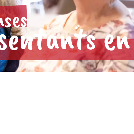
nses
ésentants en
s