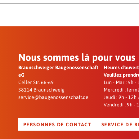
e sont strictement séparés, toutes les données
t les systèmes sont contrôlés de manière
seront utilisées que pour le déroulement de
 exclus.
rmément aux dispositions légales.
Nous sommes là pour vous
Braunschweiger Baugenossenschaft
Heures d'ouver
eG
Veuillez prendr
Celler Str. 66-69
Lun - Mar : 9h -
38114 Braunschweig
Mercredi : ferm
service@baugenossenschaft.de
Jeudi : 9h - 12h
Vendredi : 9h - 
PERSONNES DE CONTACT
SERVICE DE 