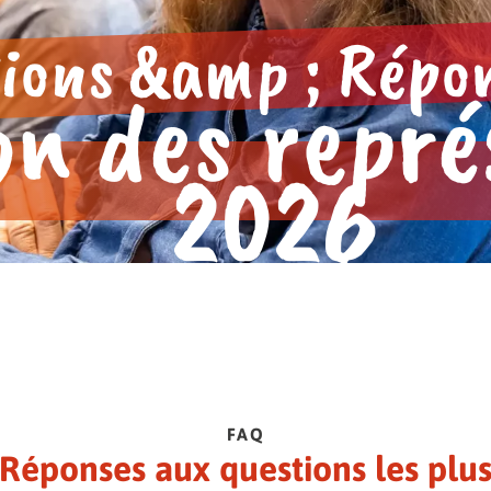
BBG.
 E.V.
s.
ions &amp ; Répo
e.
ion des repr
2026
FAQ
Réponses aux questions les plu