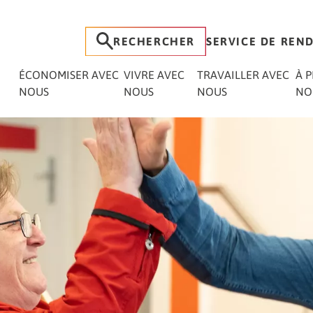
RECHERCHER
SERVICE DE REND
ÉCONOMISER AVEC
VIVRE AVEC
TRAVAILLER AVEC
À 
NOUS
NOUS
NOUS
NO
ués
026
Vivre avec des soins
Adhésion et recherche de logement
Déterminez rapidement et facilement le rendemen
Journal BBG
Culture / Engagement social
Vidéos explicatives
Nos quar
Rapports
Formulai
Les résidences pour personnes âgées
Votre nouvelle maison vous attend.
taux fixe :
Toujours bien informé.
Plus qu'un simple logement.
Toutes les informations importantes
Aperçu d
BBG au fi
Soumette
DÉC
a BBG.
BBG.
expliquées de manière compacte.
propositi
RTIER
œil
FAQ / Téléchargements
Bénévolat au BBG
Presse / Relations publiques
Nouvell
PER
Montant de votre investissement :
Durée souh
SE 
tre
a BBG
Logement assisté
Tout ce qui est important à lire.
La communauté se construit
Nouvelles de la BBG.
Réponses à vos questions
Nous vou
CON
commerciale
MAI
uels.
ment
Assistance individuelle au quotidien.
ensemble !
Questions fréquentes sur l'élection
RTIER
ACT
PRE
RTEL
des représentants.
Protecti
venir.
Appartements d'hôtes
Mobilité dans les quartiers
Informat
TES
ARC
LE
 sécurité
bride
Vivre confortablement pendant un
Simplement en route.
Circonscriptions électorales
ER
données.
certain temps.
Voici comment sont structurées les
G
Événements
circonscriptions électorales de la
Vivre plus de choses ensemble.