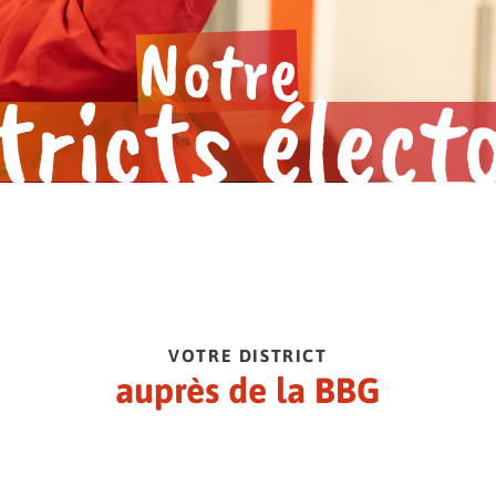
BBG.
 E.V.
s.
Notre
e.
tricts élect
VOTRE DISTRICT
auprès de la BBG