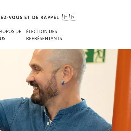
EZ-VOUS ET DE RAPPEL
PROPOS DE
ÉLECTION DES
US
REPRÉSENTANTS
t de votre investissement à
tiers
 annuels
re de candidature
TÉLÉCHARGER
e nos 11 quartiers
l du temps.
z votre candidature ou une
LA VERSION
LARER UN SINISTRE
on.
ACTUELLE
es
SONNES DE
aitée :
PORTER CANDIDAT
s tiendrons au courant.
TACT:INTERNES
NTENANT
UALITÉS
NDRE RENDEZ-VOUS
on des données
ions sur le traitement des
HIVES