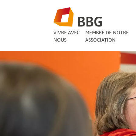
VIVRE AVEC
MEMBRE DE NOTRE
NOUS
ASSOCIATION
Offres de logement
Comment devenir membre ?
Les dépôts d'épargne expliq
Mon quartier
Offres d'emploi actuelles
BBG - l'entreprise
Élection des représentants 2
Trouvez votre maison.
Pas à pas vers l'adhésion.
simplement
Vivre dans votre quartier.
Rejoignez notre équipe.
Apprenez à nous connaître.
Pourquoi la participation est
Comment économiser avec l
importante.
RENCONTRE DE QUA
Recherche de logement
Les avantages en un coup d'
Poste d'initiative (f/m/d)
Organes
SACKRINGVIERTEL
Notre fiche d'intérêt.
Plus qu'un simple logement.
Conditions actuelles
C'est ainsi que fonctionne no
Représentant(e) auprès de l
Direction de notre gestion 
Aperçu des taux d'intérêt act
organisation.
Participer au lieu de simple
RENCONTRE DE QUA
RECHERCHER
ÉCONOMISER
Projets de construction
des stocks (h/f)
DANS LE CASPARIVIE
souhaiter.
Ici, nous construisons pour l'a
Sécurité
Collaborateurs BBG
APPARTEMENTS D'HÔ
COOPÉRATION DANS 
Vos dépôts d'épargne sont en
L'équipe du BBG se présente.
Déroulement de l'élection hy
MAGASIN DE QUARTI
Ventes de maisons
chez nous.
Voici comment voter.
AWO À HEIDBERG
CARTE AVANTAGE BB
dans le quartier Siegfried
FAQ / Téléchargements
DÉVELOPPEMENT DE