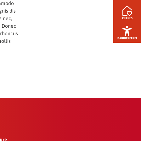
ommodo
nis dis
s nec,
OFFRES
. Donec
, rhoncus
BARRIEREFREI
ollis
ture