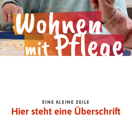
BBG.
 E.V.
Wohnen
s.
e.
Pflege
mit
EINE KLEINE ZEILE
Hier steht eine Überschrift