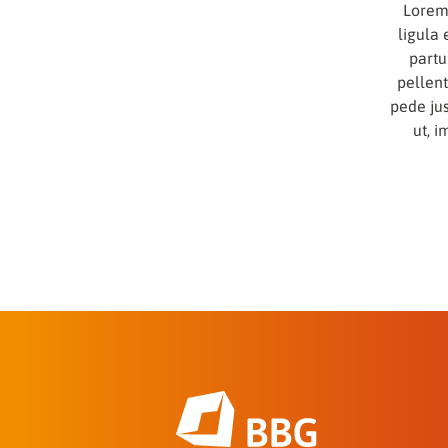
Lorem
ligula
partu
pellen
pede jus
ut, i