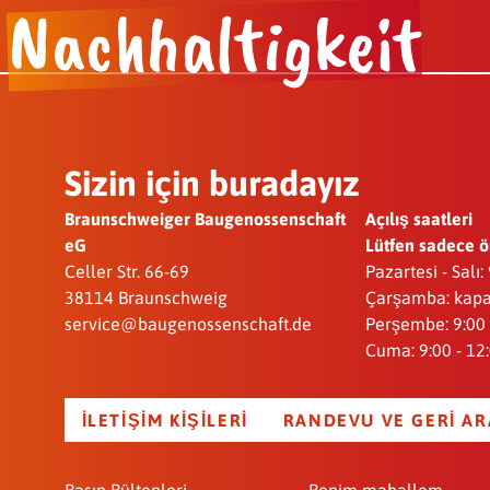
Nachhaltigkeit
Sizin için buradayız
Braunschweiger Baugenossenschaft
Açılış saatleri
eG
Lütfen sadece ö
Celler Str. 66-69
Pazartesi - Salı:
38114 Braunschweig
Çarşamba: kapa
service@baugenossenschaft.de
Perşembe: 9:00 -
Cuma: 9:00 - 12
İLETIŞIM KIŞILERI
RANDEVU VE GERI AR
Basın Bültenleri
Benim mahallem