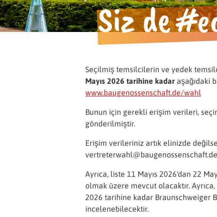
Siz de #e
Bilmeniz gereken her şey.
Seçilmiş temsilcilerin ve yedek temsilc
Mayıs 2026 tarihine kadar
aşağıdaki b
www.baugenossenschaft.de/wahl
Bunun için gerekli erişim verileri, seç
gönderilmiştir.
Erişim verileriniz artık elinizde değils
vertreterwahl@baugenossenschaft.d
Ayrıca, liste 11 Mayıs 2026'dan 22 Ma
olmak üzere mevcut olacaktır. Ayrıca,
2026 tarihine kadar Braunschweiger 
incelenebilecektir.