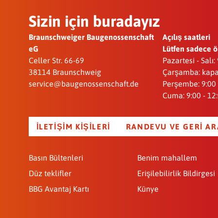
Sizin için buradayız
Braunschweiger Baugenossenschaft
Açılış saatleri
eG
Lütfen sadece ö
Celler Str. 66-69
Pazartesi - Salı:
38114 Braunschweig
Çarşamba: kapa
service@baugenossenschaft.de
Perşembe: 9:00 -
Cuma: 9:00 - 12
İLETIŞIM KIŞILERI
RANDEVU VE GERI AR
Basın Bültenleri
Benim mahallem
Düz teklifler
Erişilebilirlik Bildirgesi
BBG Avantaj Kartı
Künye