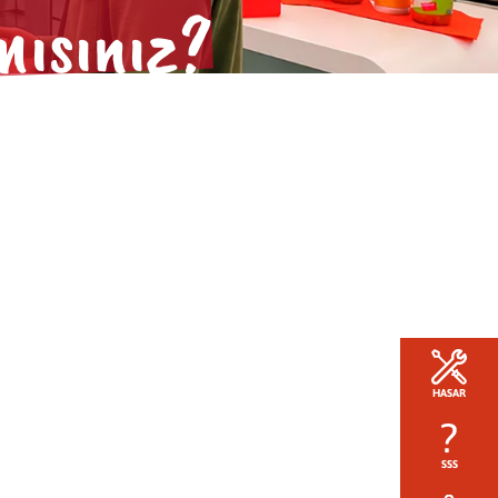
mısınız?
HASAR
SSS