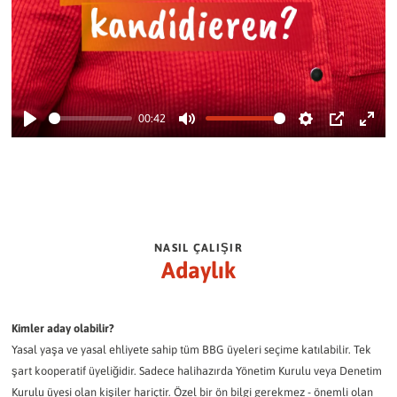
00:42
Play
Mute
Settings
PIP
Enter
fullsc
NASIL ÇALIŞIR
Adaylık
Kimler aday olabilir?
Yasal yaşa ve yasal ehliyete sahip tüm BBG üyeleri seçime katılabilir. Tek
şart kooperatif üyeliğidir. Sadece halihazırda Yönetim Kurulu veya Denetim
Kurulu üyesi olan kişiler hariçtir. Özel bir ön bilgi gerekmez - önemli olan