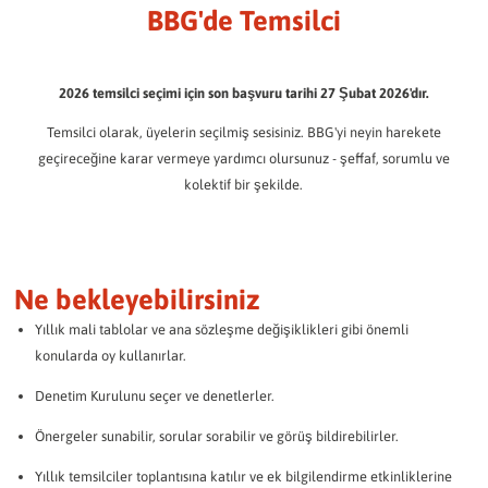
BBG'de Temsilci
BBG'de Temsilci
BBG Kıdemli Konutları.
BBG çalışanları
Sabit faizli yatırımınızın getirisini hızlı ve kolay bir şekilde belirleyin:
Sadece dilemek yerine katılın.
SSS / İndirmeler
BBG Dergisi
BBG ekibi kendini tanıtıyor.
Bilmeniz gereken her şey.
Her zaman iyi bilgilendirilmiş.
Destekli yaşam
Karma seçim için prosedür
Yatırım tutarınız:
İstenilen süre:
Günlük yaşamda bireyselleştirilmiş destek.
Oyunuzu nasıl kullanacaksınız?
2026 temsilci seçimi için son başvuru tarihi 27 Şubat 2026'dır.
Kültür / Sosyal bağlılık
BBG'de Gönüllülük
Yaşamaktan daha fazlası.
Topluluk birlikte yaratılır!
Misafir daireleri
Temsilci olarak, üyelerin seçilmiş sesisiniz. BBG'yi neyin harekete
Açıklayıcı videolar
Konforlu geçici yaşam.
geçireceğine karar vermeye yardımcı olursunuz - şeffaf, sorumlu ve
Basın / Halkla İlişkiler
Mahalle içinde hareketlilik
Tüm önemli bilgiler kompakt bir biçimde açıklanmıştır.
kolektif bir şekilde.
BBG'den haberler.
Sadece hareket halinde.
Konaklama yerimiz
Sorularınıza yanıtlar
Bir bakışta 11 mahallemiz
olaylar
Temsilci seçimleri hakkında sıkça sorulan sorular.
Yıllık raporlar
Birlikte daha fazlasını deneyimleyin.
Zaman içinde BBG.
Seçim Bölgeleri
Ne bekleyebilirsiniz
BBG'nin seçim bölgeleri bu şekilde düzenlenmiştir.
Son Haberler
Sizi güncel tutacağız.
Yıllık mali tablolar ve ana sözleşme değişiklikleri gibi önemli
Adaylık formu
konularda oy kullanırlar.
SON HABERLER
Başvurunuzu veya teklifinizi gönderin.
Denetim Kurulunu seçer ve denetlerler.
ARŞIV
OFIS IÇIN ŞIMDI ADAY OLUN
Önergeler sunabilir, sorular sorabilir ve görüş bildirebilirler.
Veri koruma
Yıllık temsilciler toplantısına katılır ve ek bilgilendirme etkinliklerine
Veri işleme hakkında bilgi.