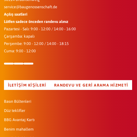
service@baugenossenschaft.de
Açılış saatleri
Lütfen sadece önceden randevu alınız
Pazartesi - Salı: 9:00 - 12:00 / 14:00 - 16:00
Çarşamba: kapalı
Perşembe: 9:00 - 12:00 / 14:00 - 18:15
Cuma: 9:00 - 12:00
İLETIŞIM KIŞILERI
RANDEVU VE GERI ARAMA HIZMETI
Basın Bültenleri
Düz teklifler
BBG Avantaj Kartı
Benim mahallem