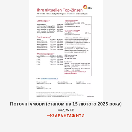
розірвання договору за 3 місяці.
Розстрочка/ заощадження VL - маленькі кроки до активів
Ви сплачуєте фіксовану суму від 30 євро за договором про
заощадження в розстрочку щомісяця протягом 6 років. Крім того,
як працівник ви можете інвестувати до 480 євро на рік. Це 40
євро на місяць, які в ідеалі повністю сплачуватиме ваш
роботодавець. Відсоткова ставка є змінною. В кінці періоду
розстрочки накопичений залишок стає доступним для вас 1
січня наступного року.
Поточні умови (станом на 15 лютого 2025 року)
442,96 KB
ЗАВАНТАЖИТИ