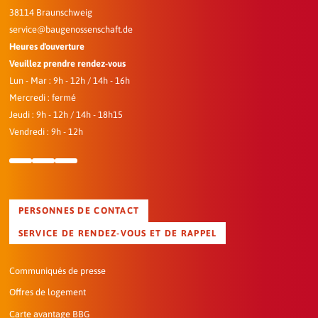
38114 Braunschweig
service@baugenossenschaft.de
Heures d'ouverture
Veuillez prendre rendez-vous
Lun - Mar : 9h - 12h / 14h - 16h
Mercredi : fermé
Jeudi : 9h - 12h / 14h - 18h15
Vendredi : 9h - 12h
PERSONNES DE CONTACT
SERVICE DE RENDEZ-VOUS ET DE RAPPEL
Communiqués de presse
Offres de logement
Carte avantage BBG