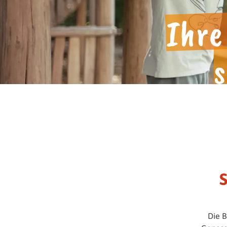
Alles Wichtige zum Nachlese
Ihr
s
S
Die B