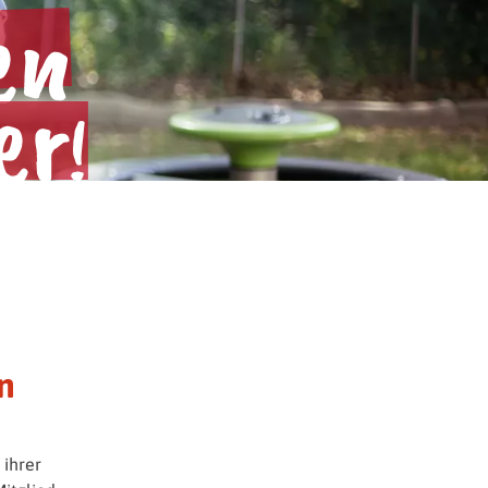
en
er
!
en
 ihrer