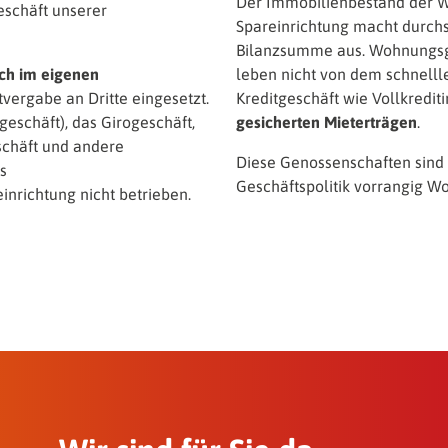
Der Immobilienbestand der 
eschäft unserer
Spareinrichtung macht durchsc
Bilanzsumme aus. Wohnungsg
ich im eigenen
leben nicht von dem schnelll
tvergabe an Dritte eingesetzt.
Kreditgeschäft wie Vollkredit
eschäft), das Girogeschäft,
gesicherten Mieterträgen
.
schäft und andere
Diese Genossenschaften sind 
s
Geschäftspolitik vorrangig 
nrichtung nicht betrieben.