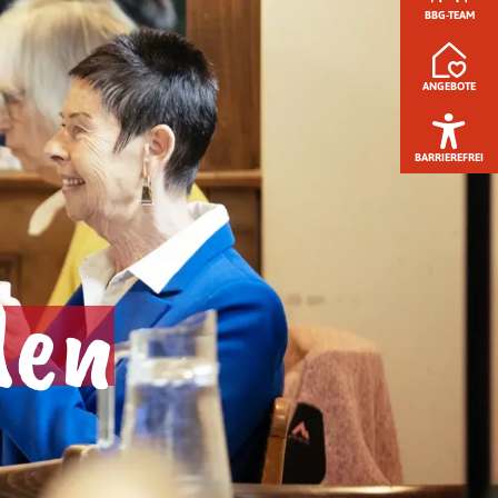
BBG-TEAM
ANGEBOTE
BARRIEREFREI
den