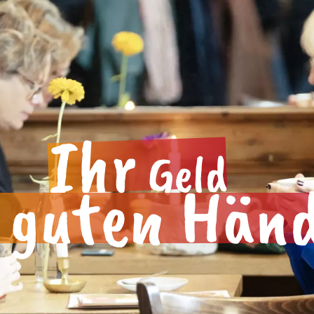
Ihr
Geld
guten Hän
n