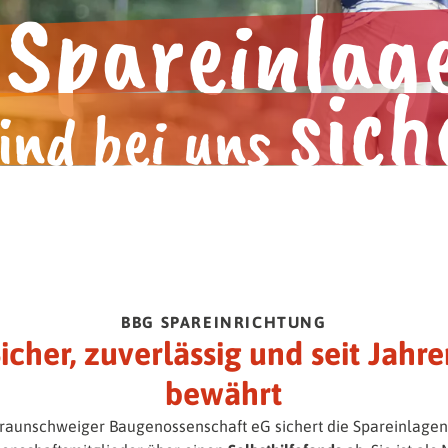
Spareinlag
n.
Gemeinsam mehr erleben.
e
sich
ind bei uns
BBG SPAREINRICHTUNG
icher, zuverlässig und seit Jahr
bewährt
raunschweiger Baugenossenschaft eG sichert die Spareinlagen