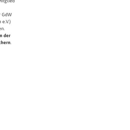
Mitglied
er GdW
e.V.)
en.
n der
chern
.