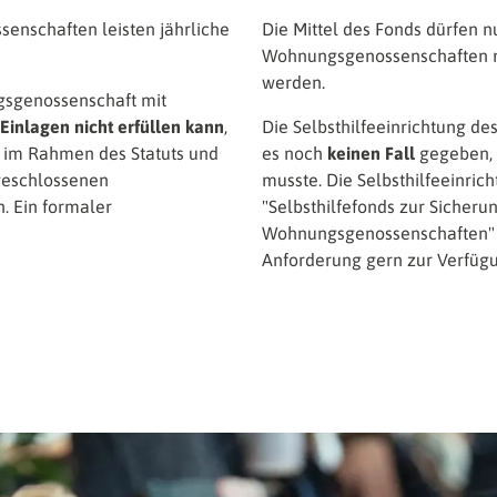
nschaften leisten jährliche
Die Mittel des Fonds dürfen n
Wohnungsgenossenschaften m
werden.
gsgenossenschaft mit
 Einlagen nicht erfüllen kann
,
Die Selbsthilfeeinrichtung de
s im Rahmen des Statuts und
es noch
keinen Fall
gegeben, i
ngeschlossenen
musste. Die Selbsthilfeeinric
 Ein formaler
"Selbsthilfefonds zur Sicher
Wohnungsgenossenschaften" ge
Anforderung gern zur Verfügu