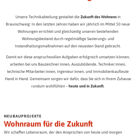
Die BBG Senioren-Residenzen.
BBG-Mitarbeitende
Ermitteln Sie schnell und einfach den Ertrag Ihrer Festzinsanlage:
FAQ / Downloads
BBG Journal
Das Team der BBG stellt sich vor.
Alles Wichtige zum Nachlesen.
Betreutes Wohnen
Unsere Technikabteilung gestaltet die
Zukunft des Wohnens
in
Immer bestens informiert.
Ihr Anlagebetrag:
Gewünschte Laufzeit:
Individuelle Betreuung im Alltag.
Braunschweig: In den letzten Jahren haben wir jährlich im Mittel 50
neue
Kultur / Soziales Engagement
Ehrenamt bei der BBG
Wohnungen errichtet und gleichzeitig unseren bestehenden
Mehr als nur Wohnen.
Gäste-Wohnungen
Gemeinschaft entsteht gemeinsam!
Wohnungsbestand durch regelmäßige Sanierungs- und
Komfortabel wohnen auf Zeit.
Presse / Öffentlichkeitsarbeit
Instandhaltungsmaßnahmen auf den neuesten Stand gebracht.
Mobilität im Quartier
Neuigkeiten aus der BBG.
Einfach unterwegs.
Unsere Quartiere
Damit wir diese anspruchsvollen Aufgaben erfolgreich umsetzen können,
Unsere 11 Quartiere im Überblick
arbeiten bei uns Bauzeichner:innen, Auszubildende, Techniker:innen,
Geschäftsberichte
Vorsorge
technische Mitarbeiter:innen, Ingenieur:innen, und Immobilienkaufleute
BBG im Wandel der Zeit.
Notfallkontakt hinterlegen
Hand in Hand. Gemeinsam sorgen wir dafür, dass Sie sich in Ihrem Zuhause
Neuigkeiten
Veranstaltungen
rundum wohlfühlen –
heute und in Zukunft
.
Wir halten Sie auf dem Laufenden.
Gemeinsam mehr erleben.
AKTUELLES
ARCHIV
NEUBAUPROJEKTE
Wohnraum für die Zukunft
Wir schaffen Lebensraum, der den Ansprüchen von heute und morgen