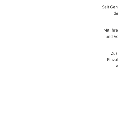
Seit Gen
de
Mit Ihr
und Vo
Zus
Einza
V