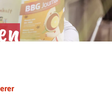
en
erer