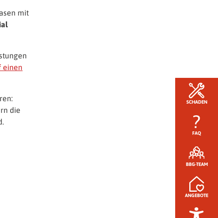
hasen mit
ial
istungen
f einen
ren:
SCHADEN
rn die
d.
FAQ
BBG-TEAM
ANGEBOTE