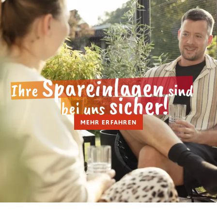
Spareinlagen
Ihre
sind
sicher!
bei uns
MEHR ERFAHREN