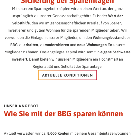
Sicherung der Spareinlagen
Die BBG Senioren-Residenzen.
BBG-Mitarbeitende
Ermitteln Sie schnell und einfach den Ertrag Ihrer Festzinsanlage:
FAQ / Downloads
Mit unserem Sparangebot knüpfen wir an einen Wert an, der ganz
BBG Journal
Das Team der BBG stellt sich vor.
Alles Wichtige zum Nachlesen.
ursprünglich zu unserer Genossenschaft gehört. Es ist der
Wert der
Betreutes Wohnen
Immer bestens informiert.
Ihr Anlagebetrag:
Gewünschte Laufzeit:
Selbsthilfe
, den wir im genossenschaftlichen Kreislauf von Sparen,
Individuelle Betreuung im Alltag.
Kultur / Soziales Engagement
Ehrenamt bei der BBG
Investieren und gutem Wohnen für die sparenden Mitglieder leben. Wir
Mehr als nur Wohnen.
Gäste-Wohnungen
Gemeinschaft entsteht gemeinsam!
verwenden die Einlagen unserer Mitglieder, um den
Wohnungsbestand
der
Komfortabel wohnen auf Zeit.
Presse / Öffentlichkeitsarbeit
BBG zu
erhalten
, zu
modernisieren
und
neue Wohnungen
für unsere
Mobilität im Quartier
Neuigkeiten aus der BBG.
Mitglieder zu bauen. Das angelegte Kapital wird somit in
eigene Sachwerte
Einfach unterwegs.
Unsere Quartiere
investiert
. Damit bieten wir unseren Mitgliedern ein Höchstmaß an
Unsere 11 Quartiere im Überblick
Geschäftsberichte
Vorsorge
Regionalität und Solidität der Sparanlage.
BBG im Wandel der Zeit.
Notfallkontakt hinterlegen
AKTUELLE KONDITIONEN
Neuigkeiten
Veranstaltungen
Wir halten Sie auf dem Laufenden.
Gemeinsam mehr erleben.
AKTUELLES
UNSER ANGEBOT
Wie Sie mit der BBG sparen können
ARCHIV
Aktuell verwalten wir ca.
8.000 Konten
mit einem Gesamteinlagenvolumen