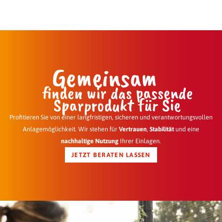
Gemeinsam
finden wir das passende
Sparprodukt für Sie
Profitieren Sie von einer langfristigen, sicheren und verantwortungsvollen
Anlagemöglichkeit. Wir stehen für
Vertrauen
,
Stabilität
und eine
nachhaltige Nutzung
Ihrer Einlagen.
JETZT BERATEN LASSEN