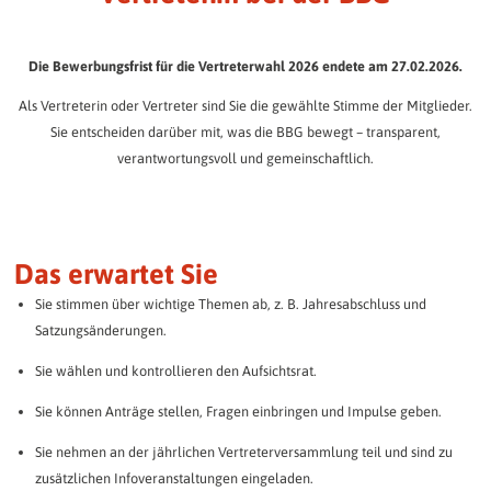
Die BBG Senioren-Residenzen.
BBG-Mitarbeitende
Ermitteln Sie schnell und einfach den Ertrag Ihrer Festzinsanlage:
FAQ / Downloads
BBG Journal
Das Team der BBG stellt sich vor.
Alles Wichtige zum Nachlesen.
Betreutes Wohnen
Immer bestens informiert.
Die Bewerbungsfrist für die Vertreterwahl 2026 endete am 27.02.2026.
Ihr Anlagebetrag:
Gewünschte Laufzeit:
Individuelle Betreuung im Alltag.
Kultur / Soziales Engagement
Ehrenamt bei der BBG
Als Vertreterin oder Vertreter sind Sie die gewählte Stimme der Mitglieder.
Mehr als nur Wohnen.
Gäste-Wohnungen
Gemeinschaft entsteht gemeinsam!
Sie entscheiden darüber mit, was die BBG bewegt – transparent,
Komfortabel wohnen auf Zeit.
verantwortungsvoll und gemeinschaftlich.
Presse / Öffentlichkeitsarbeit
Mobilität im Quartier
Neuigkeiten aus der BBG.
Einfach unterwegs.
Unsere Quartiere
Unsere 11 Quartiere im Überblick
Geschäftsberichte
Vorsorge
BBG im Wandel der Zeit.
Notfallkontakt hinterlegen
Das erwartet Sie
Neuigkeiten
Veranstaltungen
Sie stimmen über wichtige Themen ab, z. B. Jahresabschluss und
Wir halten Sie auf dem Laufenden.
Gemeinsam mehr erleben.
Satzungsänderungen.
AKTUELLES
Sie wählen und kontrollieren den Aufsichtsrat.
ARCHIV
Sie können Anträge stellen, Fragen einbringen und Impulse geben.
Sie nehmen an der jährlichen Vertreterversammlung teil und sind zu
zusätzlichen Infoveranstaltungen eingeladen.