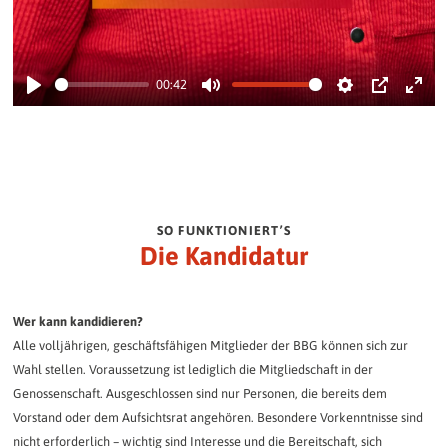
00:42
Play
Mute
Settings
PIP
Enter
fullsc
SO FUNKTIONIERT’S
Die Kandidatur
Wer kann kandidieren?
Alle volljährigen, geschäftsfähigen Mitglieder der BBG können sich zur
Wahl stellen. Voraussetzung ist lediglich die Mitgliedschaft in der
Genossenschaft. Ausgeschlossen sind nur Personen, die bereits dem
Vorstand oder dem Aufsichtsrat angehören. Besondere Vorkenntnisse sind
nicht erforderlich – wichtig sind Interesse und die Bereitschaft, sich