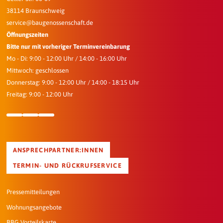
38114 Braunschweig
service@baugenossenschaft.de
Öffnungszeiten
Bitte nur mit vorheriger Terminvereinbarung
Mo - Di: 9:00 - 12:00 Uhr / 14:00 - 16:00 Uhr
Mittwoch: geschlossen
Donnerstag: 9:00 - 12:00 Uhr / 14:00 - 18:15 Uhr
Freitag: 9:00 - 12:00 Uhr
ANSPRECHPARTNER:INNEN
TERMIN- UND RÜCKRUFSERVICE
Pressemitteilungen
Wohnungsangebote
BBG Vorteilskarte