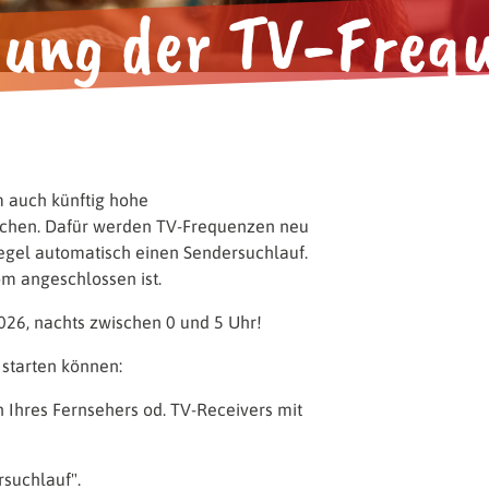
ung der TV-Freq
n.
Gemeinsam mehr erleben.
m auch künftig hohe
ichen. Dafür werden TV-Frequenzen neu
 Regel automatisch einen Sendersuchlauf.
rom angeschlossen ist.
2026, nachts zwischen 0 und 5 Uhr!
 starten können:
 Ihres Fernsehers od. TV-Receivers mit
suchlauf".