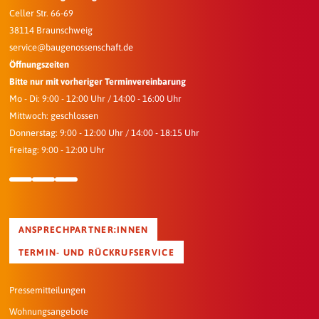
Celler Str. 66-69
38114 Braunschweig
service@baugenossenschaft.de
Öffnungszeiten
Bitte nur mit vorheriger Terminvereinbarung
Mo - Di: 9:00 - 12:00 Uhr / 14:00 - 16:00 Uhr
Mittwoch: geschlossen
Donnerstag: 9:00 - 12:00 Uhr / 14:00 - 18:15 Uhr
Freitag: 9:00 - 12:00 Uhr
ANSPRECHPARTNER:INNEN
TERMIN- UND RÜCKRUFSERVICE
Pressemitteilungen
Wohnungsangebote