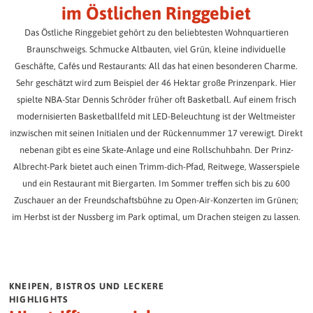
Representative at the BBG
im Östlichen Ringgebiet
The BBG Senior Residences.
BBG employees
Quickly and easily determine the return on your fixed-rate investment:
Participate instead of just wishing.
FAQ / Downloads
BBG Journal
The BBG team introduces itself.
Das Östliche Ringgebiet gehört zu den beliebtesten Wohnquartieren
Everything you need to know.
Assisted living
Always well informed.
Procedure for the hybrid election
Your investment amount:
Desired duration:
Braunschweigs. Schmucke Altbauten, viel Grün, kleine individuelle
Individual support in everyday life.
How to cast your vote.
Culture / Social commitment
Volunteering at the BBG
Geschäfte, Cafés und Restaurants: All das hat einen besonderen Charme.
More than just living.
Guest apartments
Community is created together!
Sehr geschätzt wird zum Beispiel der 46 Hektar große Prinzenpark. Hier
Explanatory videos
Comfortable temporary living.
spielte NBA-Star Dennis Schröder früher oft Basketball. Auf einem frisch
Press / Public Relations
All important information explained in compact form.
Mobility in the neighborhood
modernisierten Basketballfeld mit LED-Beleuchtung ist der Weltmeister
News from the BBG.
Simply on the move.
Our quarters
Answers to your questions
inzwischen mit seinen Initialen und der Rückennummer 17 verewigt. Direkt
Our 11 quarters at a glance
Frequently asked questions about the election of representatives.
Annual reports
events
nebenan gibt es eine Skate-Anlage und eine Rollschuhbahn. Der Prinz-
BBG in the course of time.
Experience more together.
Albrecht-Park bietet auch einen Trimm-dich-Pfad, Reitwege, Wasserspiele
Constituencies
und ein Restaurant mit Biergarten. Im Sommer treffen sich bis zu 600
This is how the BBG's electoral districts are organized.
News
Zuschauer an der Freundschaftsbühne zu Open-Air-Konzerten im Grünen;
We will keep you up to date.
im Herbst ist der Nussberg im Park optimal, um Drachen steigen zu lassen.
Candidacy form
LATEST NEWS
Submit your application or a proposal.
ARCHIVE
RUN FOR OFFICE NOW
KNEIPEN, BISTROS UND LECKERE
Data protection
HIGHLIGHTS
Information on data processing.