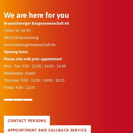
We are here for you
Braunschweiger Baugenossenschaft eG
Celler Str. 66-69
38114 Braunschweig
service@baugenossenschaft.de
Opening hours
Please only with prior appointment
Mon - Tue: 9:00 - 12:00 / 14:00 - 16:00
Wednesday: closed
Thursday: 9:00 - 12:00 / 14:00 - 18:15
Friday: 9:00 - 12:00
CONTACT PERSONS
APPOINTMENT AND CALLBACK SERVICE