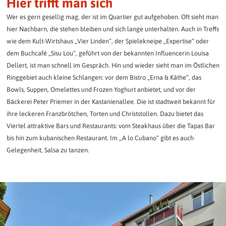
Hier trifft man sich
Wer es gern gesellig mag, der ist im Quartier gut aufgehoben. Oft sieht man
hier Nachbarn, die stehen bleiben und sich lange unterhalten. Auch in Treffs
wie dem Kult-Wirtshaus „Vier Linden“, der Spielekneipe „Expertise“ oder
dem Buchcafé „Sisu Lou“, geführt von der bekannten Influencerin Louisa
Dellert, ist man schnell im Gespräch. Hin und wieder sieht man im Östlichen
Ringgebiet auch kleine Schlangen: vor dem Bistro „Erna & Käthe“, das
Bowls, Suppen, Omelettes und Frozen Yoghurt anbietet, und vor der
Bäckerei Peter Priemer in der Kastanienallee. Die ist stadtweit bekannt für
ihre leckeren Franzbrötchen, Torten und Christstollen. Dazu bietet das
Viertel attraktive Bars und Restaurants: vom Steakhaus über die Tapas Bar
bis hin zum kubanischen Restaurant. Im „A lo Cubano“ gibt es auch
Gelegenheit, Salsa zu tanzen.